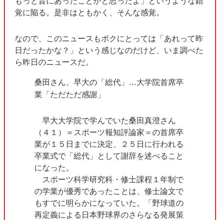
もっと昔にあったことかと思ったよ」というような錯
覚に陥る。是非はともかく、そんな感覚。
なので、このニュースもボクにとっては「あれって昨
日だったかな？」という感じなのだけど、いま調べた
ら昨日のニュースだ。
桑田さん、早大の「総代」…大学院首席卒
業「ただただ感謝」
早大大学院で学んでいた桑田真澄さん
（４１）＝スポーツ報知評論家＝の首席卒
業が１５日までに決定、２５日に行われる
卒業式で「総代」として謝辞を述べること
になった。
スポーツ科学研究科・修士課程１年制で
の学業が優秀であったことは、修士論文で
もすでに明らかになっていた。「野球道の
再定義による日本野球界のさらなる発展策