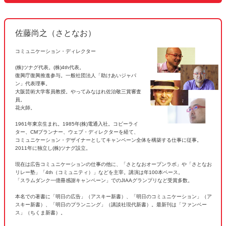
佐藤尚之（さとなお）
コミュニケーション・ディレクター
(株)ツナグ代表。(株)4th代表。
復興庁復興推進参与。一般社団法人「助けあいジャパ
ン」代表理事。
大阪芸術大学客員教授。やってみなはれ佐治敬三賞審査
員。
花火師。
1961年東京生まれ。1985年(株)電通入社。コピーライ
ター、CMプランナー、ウェブ・ディレクターを経て、
コミュニケーション・デザイナーとしてキャンペーン全体を構築する仕事に従事。
2011年に独立し(株)ツナグ設立。
現在は広告コミュニケーションの仕事の他に、「さとなおオープンラボ」や「さとなお
リレー塾」「4th（コミュニティ）」などを主宰。講演は年100本ペース。
「スラムダンク一億冊感謝キャンペーン」でのJIAAグランプリなど受賞多数。
本名での著書に「明日の広告」（アスキー新書）、「明日のコミュニケーション」（ア
スキー新書）、「明日のプランニング」（講談社現代新書）。最新刊は「ファンベー
ス」（ちくま新書）。