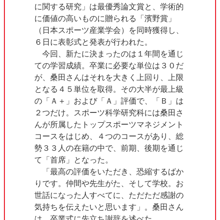
に関する研究」は最優秀論文賞と、学術的
に価値の高いものに贈られる「濱野賞」
（日本スポーツ産業学会）を同時獲得し、
６日に表彰式と発表が行われた。
今回、新たに決まったのは１年間を通じ
ての学習成績。卒業に必要な単位は３０だ
が、桑田さんはそれを大きく上回り、上限
となる４５単位を取得。その大半が最上級
の「Ａ＋」および「Ａ」評価で、「Ｂ」は
２つだけ。スポーツ科学研究科には桑田さ
んが所属したトップスポーツマネジメント
コースをはじめ、４つのコースがあり、総
勢３３人の在籍の中で、前期、後期を通じ
て「首席」となった。
「最高の評価をいただき、恐縮するばか
りです。仲間や先生がた、そして学校。お
世話になった人すべてに、ただただ感謝の
気持ちを伝えたいと思います」。桑田さん
は、卒業式に先立ち謝辞を述べた。