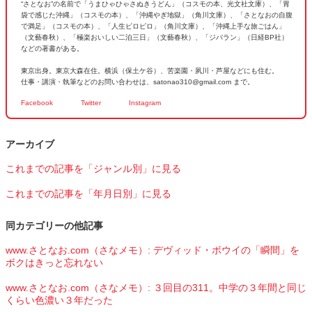
“さとなお”の名前で「うまひゃひゃさぬきうどん」（コスモの本、光文社文庫）、「胃
袋で感じた沖縄」（コスモの本）、「沖縄やぎ地獄」（角川文庫）、「さとなおの自腹
で満足」（コスモの本）、「人生ピロピロ」（角川文庫）、「沖縄上手な旅ごはん」
（文藝春秋）、「極楽おいしい二泊三日」（文藝春秋）、「ジバラン」（日経BP社）
などの著書がある。
東京出身。東京大森在住。横浜（保土ケ谷）、苦楽園・夙川・芦屋などにも住む。
仕事・講演・執筆などのお問い合わせは、satonao310@gmail.com まで。
Facebook
Twitter
Instagram
アーカイブ
これまでの記事を「ジャンル別」に見る
これまでの記事を「年月日別」に見る
同カテゴリーの他記事
www.さとなお.com（さなメモ）: デヴィッド・ボウイの「瞬間」を
ボクはきっと忘れない
www.さとなお.com（さなメモ）: ３回目の311。中学の３年間と同じ
くらい色濃い３年だった