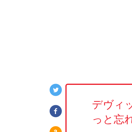
デヴィ
っと忘