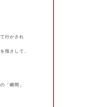
れて行かされ
塊を指さして、
。
この「瞬間」