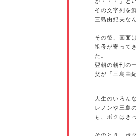
が・・・」と
その文字列を
三島由紀夫な
その後、画面
祖母が寄って
た。
翌朝の朝刊の
父が「三島由
人生のいろん
レノンや三島
も、ボクはき
そのとき、ボ