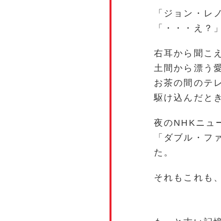
「ジョン・レ
「・・・え？
右耳から聞こ
土間から漂う
お茶の間のテ
駆け込んだと
夜のNHKニ
「ダブル・フ
た。
それもこれも