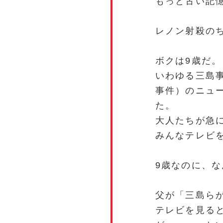
もっと古い記
レノン射殺のち
ボクは9歳だ。
いわゆる三島
事件）のニュ
た。
大人たちが急
みんなテレビ
9歳なのに、
父が「三島ら
テレビを見る