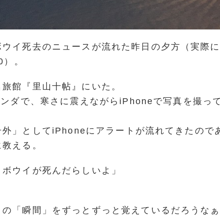
ボウイ死去のニュースが流れた昨日の夕方（実際
0）。
名旅館『里山十帖』にいた。
ランダで、寒さに震えながらiPhoneで写真を撮っ
外」としてiPhoneにアラートが流れてきたので
に教える。
・ボウイが死んだらしいよ」
」
この「瞬間」をずっとずっと覚えているだろうな