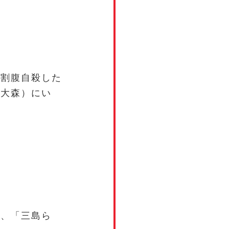
。
に
割腹自殺した
（大森）にい
中、「三島ら