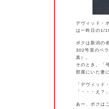
デヴィッド・
は一昨日の1/1
ボクは新潟の
302号室のベ
真）。
そのとき、「号
部屋にいた妻
「デヴィッド
「・・・え？
あー、ボクは