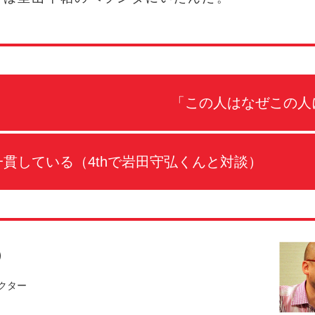
「この人はなぜこの人
貫している（4thで岩田守弘くんと対談）
）
クター