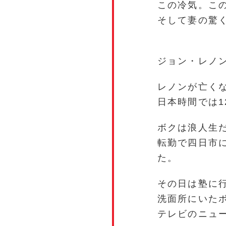
この冷気。こ
そして妻の驚
ジョン・レノ
レノンが亡くな
日本時間では1
ボクは浪人生
転勤で四日市
た。
その日は塾に
洗面所にいた
テレビのニュ