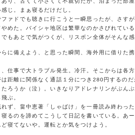
もあり、古くて小さくて不親切だが、泊まった部
い感じ。まぁ寝るだけだし。
でファドでも聴きに行こうと一瞬思ったが、さすが
てやめた。バイシャ地区は繁華なのかさびれてい
。でもあとで気がつくが、リスボン全体がそんな
からに備えよう、と思った瞬間、海外用に借りた
り、仕事で大トラブル発生。冷汗。そこからは各
帯は距離に関係なく通話１分につき280円するの
したろうか（泣）。いきなりアドレナリンがぶん
っ飛ぶ。
眠れず、畠中恵著「しゃばけ」を一冊読み終わっ
ま寝るのを諦めてこうして日記を書いている。あー
んど寝てないや。運転とか気をつけよう。