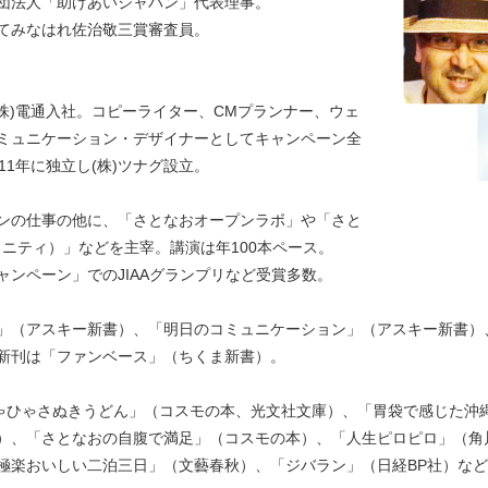
団法人「助けあいジャパン」代表理事。
てみなはれ佐治敬三賞審査員。
年(株)電通入社。コピーライター、CMプランナー、ウェ
ミュニケーション・デザイナーとしてキャンペーン全
11年に独立し(株)ツナグ設立。
ンの仕事の他に、「さとなおオープンラボ」や「さと
ュニティ）」などを主宰。講演は年100本ペース。
ンペーン」でのJIAAグランプリなど受賞多数。
」（アスキー新書）、「明日のコミュニケーション」（アスキー新書）
新刊は「ファンベース」（ちくま新書）。
ひゃひゃさぬきうどん」（コスモの本、光文社文庫）、「胃袋で感じた沖
）、「さとなおの自腹で満足」（コスモの本）、「人生ピロピロ」（角
極楽おいしい二泊三日」（文藝春秋）、「ジバラン」（日経BP社）な