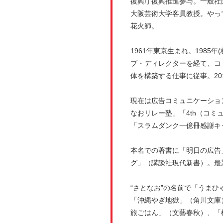
復興庁復興推進参与。一般社
大阪芸術大学客員教授。やっ
花火師。
1961年東京生まれ。1985
ブ・ディレクターを経て、コ
体を構築する仕事に従事。20
現在は広告コミュニケーショ
なおリレー塾」「4th（コミ
「スラムダンク一億冊感謝キャ
本名での著書に「明日の広告
グ」（講談社現代新書）。最
“さとなお”の名前で「うま
「沖縄やぎ地獄」（角川文庫
旅ごはん」（文藝春秋）、「