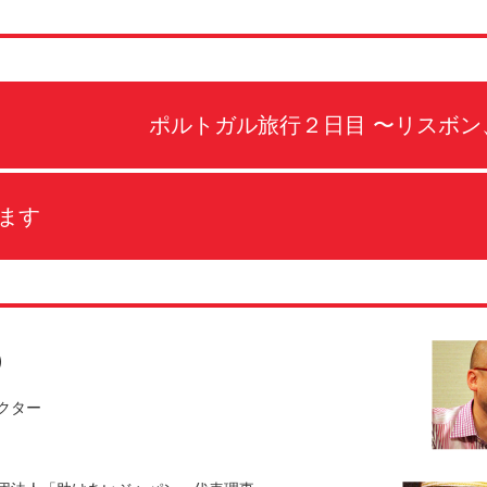
ポルトガル旅行２日目 〜リスボ
きます
）
クター
。