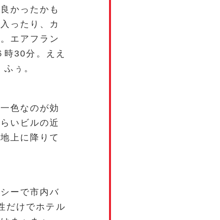
で良かったかも
に入ったり、カ
乗。エアフラン
６時30分。ええ
。ふぅ。
ジ一色なのが効
くらいビルの近
が地上に降りて
。
クシーで市内バ
性だけでホテル