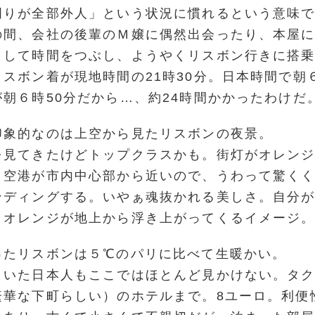
周りが全部外人」という状況に慣れるという意味
の間、会社の後輩のＭ嬢に偶然出会ったり、本屋
りして時間をつぶし、ようやくリスボン行きに搭
スボン着が現地時間の21時30分。日本時間で朝
朝６時50分だから…、約24時間かかったわけだ
印象的なのは上空から見たリスボンの夜景。
を見てきたけどトップクラスかも。街灯がオレン
、空港が市内中心部から近いので、うわって驚く
ンディングする。いやぁ魂抜かれる美しさ。自分
りオレンジが地上から浮き上がってくるイメージ
ったリスボンは５℃のパリに比べて生暖かい。
といた日本人もここではほとんど見かけない。タ
繁華な下町らしい）のホテルまで。8ユーロ。利便