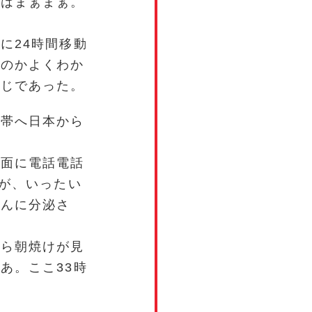
屋はまぁまぁ。
に24時間移動
るのかよくわか
感じであった。
携帯へ日本から
方面に電話電話
だが、いったい
ぶんに分泌さ
たら朝焼けが見
あ。ここ33時