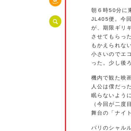
朝６時50分に
JL405便。
が、期限ギリ
させてもらっ
もかえられな
小さいのでエ
った。少し後
機内で観た映
人公は僕だった
眠らないよう
（今回が二度
舞台の「ナイ
パリのシャル