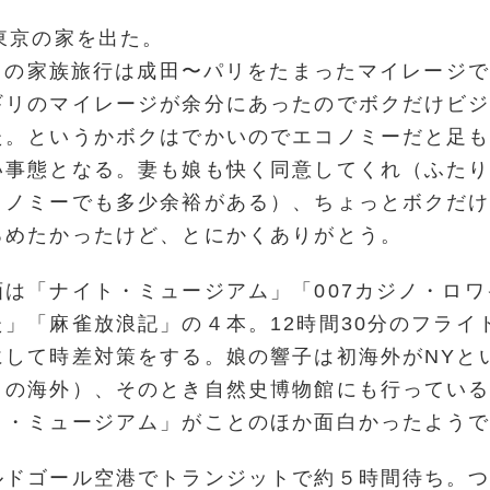
東京の家を出た。
今回の家族旅行は成田〜パリをたまったマイレージ
ギリのマイレージが余分にあったのでボクだけビ
た。というかボクはでかいのでエコノミーだと足
い事態となる。妻も娘も快く同意してくれ（ふた
コノミーでも多少余裕がある）、ちょっとボクだ
ろめたかったけど、とにかくありがとう。
画は「ナイト・ミュージアム」「007カジノ・ロ
」「麻雀放浪記」の４本。12時間30分のフライ
にして時差対策をする。娘の響子は初海外がNYと
目の海外）、そのとき自然史博物館にも行ってい
ト・ミュージアム」がことのほか面白かったよう
ルドゴール空港でトランジットで約５時間待ち。