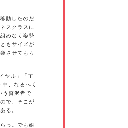
で移動したのだ
ジネスクラスに
も組めなく姿勢
りともサイズが
け楽させてもら
ワイヤル」「主
ト中、なるべく
いう贅沢者で
るので、そこが
である。
つらっ。でも娘