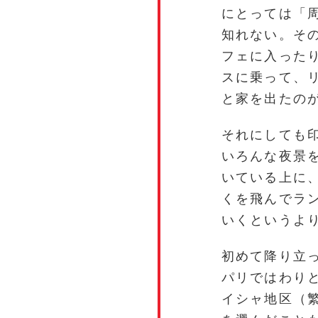
にとっては「
知れない。そ
フェに入った
スに乗って、リ
と家を出たのが
それにしても
いろんな夜景
いている上に
くを飛んでラ
いくというよ
初めて降り立
パリではわり
イシャ地区（