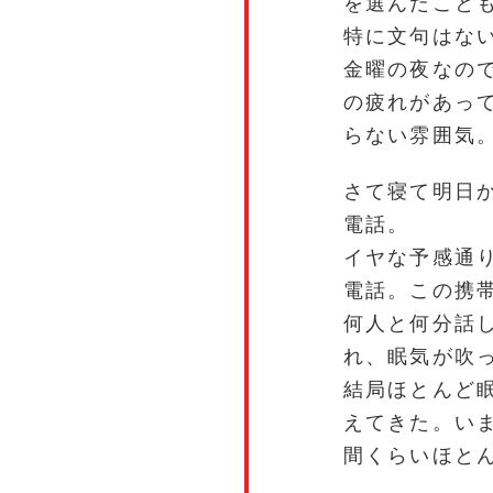
を選んだこと
特に文句はな
金曜の夜なの
の疲れがあっ
らない雰囲気
さて寝て明日
電話。
イヤな予感通
電話。この携
何人と何分話
れ、眠気が吹
結局ほとんど
えてきた。い
間くらいほと