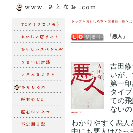
トップ
>
おもしろ本
>
著者別一覧
>
よ
「悪人」
吉田修
いが、
第一印
タイプ
ての飛
ないの
amazon
わかりやすく悪人
中にも悪人はひっ