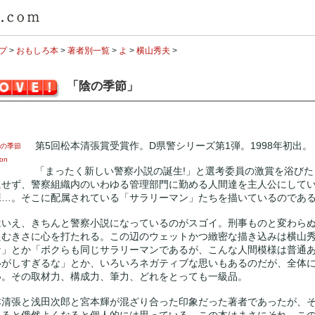
プ
>
おもしろ本
>
著者別一覧
>
よ
>
横山秀夫
>
「陰の季節」
第5回松本清張賞受賞作。D県警シリーズ第1弾。1998年初出。
on
「まったく新しい警察小説の誕生!」と選考委員の激賞を浴び
にせず、警察組織内のいわゆる管理部門に勤める人間達を主人公にして
課…。そこに配属されている「サラリーマン」たちを描いているのであ
はいえ、きちんと警察小説になっているのがスゴイ。刑事ものと変わら
たむきさに心を打たれる。この辺のウェットかつ緻密な描き込みは横山
な」とか「ボクらも同じサラリーマンであるが、こんな人間模様は普通
いがしすぎるな」とか、いろいろネガティブな思いもあるのだが、全体
い。その取材力、構成力、筆力、どれをとっても一級品。
本清張と浅田次郎と宮本輝が混ざり合った印象だった著者であったが、
くると俄然よくなると個人的には思っている。この本はまさにそれ。こ