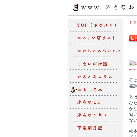
トッ
amaz
公
書
と
ひ
か
匂
な
松
て