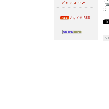
（
は
さなメモ RSS
ジ