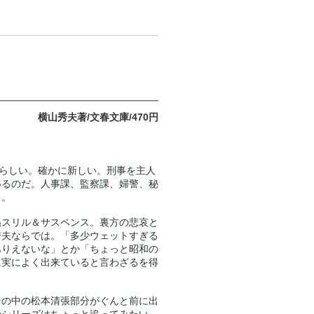
横山秀夫著/文春文庫/470円
たらしい。確かに新しい。刑事を主人
いるのだ。人事課、監察課、婦警、秘
る。
ぬスリル＆サスペンス。裏方の悲哀と
秀夫ならでは。「多少ウェットすぎる
ありえないな」とか「ちょっと昭和の
に実によく出来ていると言わざるを得
その中の松本清張部分がぐんと前に出
のシリーズはちょっと追ってみたい