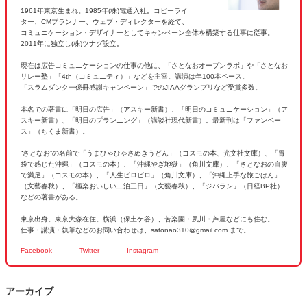
1961年東京生まれ。1985年(株)電通入社。コピーライ
ター、CMプランナー、ウェブ・ディレクターを経て、
コミュニケーション・デザイナーとしてキャンペーン全体を構築する仕事に従事。
2011年に独立し(株)ツナグ設立。
現在は広告コミュニケーションの仕事の他に、「さとなおオープンラボ」や「さとなお
リレー塾」「4th（コミュニティ）」などを主宰。講演は年100本ペース。
「スラムダンク一億冊感謝キャンペーン」でのJIAAグランプリなど受賞多数。
本名での著書に「明日の広告」（アスキー新書）、「明日のコミュニケーション」（ア
スキー新書）、「明日のプランニング」（講談社現代新書）。最新刊は「ファンベー
ス」（ちくま新書）。
“さとなお”の名前で「うまひゃひゃさぬきうどん」（コスモの本、光文社文庫）、「胃
袋で感じた沖縄」（コスモの本）、「沖縄やぎ地獄」（角川文庫）、「さとなおの自腹
で満足」（コスモの本）、「人生ピロピロ」（角川文庫）、「沖縄上手な旅ごはん」
（文藝春秋）、「極楽おいしい二泊三日」（文藝春秋）、「ジバラン」（日経BP社）
などの著書がある。
東京出身。東京大森在住。横浜（保土ケ谷）、苦楽園・夙川・芦屋などにも住む。
仕事・講演・執筆などのお問い合わせは、satonao310@gmail.com まで。
Facebook
Twitter
Instagram
アーカイブ