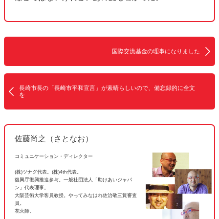
国際交流基金の理事になりました
長崎市長の「長崎市平和宣言」が素晴らしいので、備忘録的に全文
を
佐藤尚之（さとなお）
コミュニケーション・ディレクター
(株)ツナグ代表。(株)4th代表。
復興庁復興推進参与。一般社団法人「助けあいジャパ
ン」代表理事。
大阪芸術大学客員教授。やってみなはれ佐治敬三賞審査
員。
花火師。