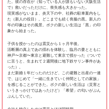
た。彼の存在が（知っている人が誰もいない大阪生活
で）救いだっただけに、喪失感も大きかった。
現実感がないまま、炎天下の中、社葬の駐車案内をし
た（新人の役目）。どこまでも続く喪服の黒。新人の
年の印象はその風景。ボクの新しい生活は「黒」の印
象から始まった。
子供を授かったのは震災から１ヶ月半後。
活断層の真上であの揺れを体験し、臨月の妻とともに
神戸〜京都〜東京と避難して東京で授かった（ついで
に言うと、生まれて２週間後に地下鉄サリン事件があ
った）。
まだ新婚１年だったのだけど、この避難と出産の一連
で、はじめて「一緒に生きていく仲間としての家族」
を感じることができた。ボクの新しい生活は（災害と
いうきっかけではあったけど）「希望」の匂いがぷん
ぷんしていた。