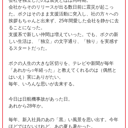
会社を独立したのは震災とほぼ同時期。
会社からそのリリースが出る数日前に震災が起こっ
た。ボクはそのまま支援活動に突入し、社の方々への
挨拶もちゃんと出来ず、25年間愛した会社を静かに去
ることになった。
支援系で新しい仲間は増えていった。でも、ボクの新
しい生活は、「独立」の文字通り、「独り」を実感す
るスタートだった。
ボクの人生の大きな区切りを、テレビや新聞が毎年
「あれから○年経った」と教えてくれるのは（偶然と
はいえ）実にありがたい。
毎年、いろんな思いが去来する。
今日は日航機事故があった日。
あれから28年か。
毎年、新入社員のあの「黒」い風景を思い出す。今年
ほどではないけれど、あの夏も暑かった。