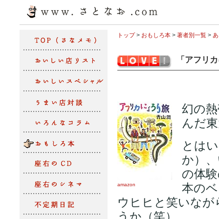
トップ
>
おもしろ本
>
著者別一覧
>
あ
「アフリカ
幻の熱
んだ東
とはい
か）、
の体験
本のベ
amazon
ウヒヒと笑いなが
うか（笑）