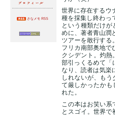
世界に存在するウナ
種を採集し終わっ
さなメモ RSS
という種類だけが
めに、著者青山潤
ツアーを敢行する
フリカ南部奥地で
クシデント。灼熱
部引っくるめて「
なり、読者は気楽
しれないが、もう
て厳しかったかも
れた。
この本はお笑い系
とスゴイ。世界で