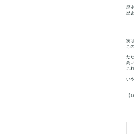
歴
歴
実
こ
た
高
こ
い
【1