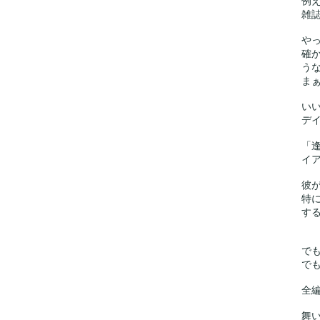
例
雑
や
確
う
ま
い
デ
「
イ
彼
特
す
で
で
全
舞