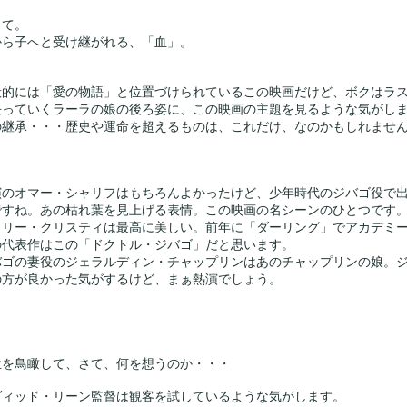
して。
から子へと受け継がれる、「血」。
般的には「愛の物語」と位置づけられているこの映画だけど、ボクはラ
去っていくラーラの娘の後ろ姿に、この映画の主題を見るような気がし
の継承・・・歴史や運命を超えるものは、これだけ、なのかもしれませ
演のオマー・シャリフはもちろんよかったけど、少年時代のジバゴ役で
ですね。あの枯れ葉を見上げる表情。この映画の名シーンのひとつです
ュリー・クリスティは最高に美しい。前年に「ダーリング」でアカデミ
の代表作はこの「ドクトル・ジバゴ」だと思います。
バゴの妻役のジェラルディン・チャップリンはあのチャップリンの娘。
の方が良かった気がするけど、まぁ熱演でしょう。
生を鳥瞰して、さて、何を想うのか・・・
ヴィッド・リーン監督は観客を試しているような気がします。