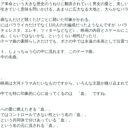
シア革命という大きな歴史のうねりに翻弄されていく男女の愛と、美し
が生きていく意味を問いかける、あまりに広大なる大地と、大らかなバ
じ曲なんだけど聴くたびごとに聴いた印象がかわる。
際にはバラライカだけでなく110人の大編成だったようなんですが（バラ
、チェレスタ、エレキ、ツィターなどなど）、映画の内容とスケールに
りぬ」くらいではないかな、というくらい相性ぴったり。
のテーマ曲の素晴らしさだけでも、ボクの中では永遠の名画として位置
ント、しょっちゅう心の中に流れます、このテーマ曲。
曲中の名曲。
て。
の映画は大河ドラマみたいなものですから、いろんな主題が織り込まれ
の中でも特に印象的に心に迫ってくるのは 「血」 ですね。
性への愛に燃えたぎる「血」。
分ではコントロールできない性という名の「血」。
族という共同体で分けあっている「血」。
命という名の元に流される「血」。