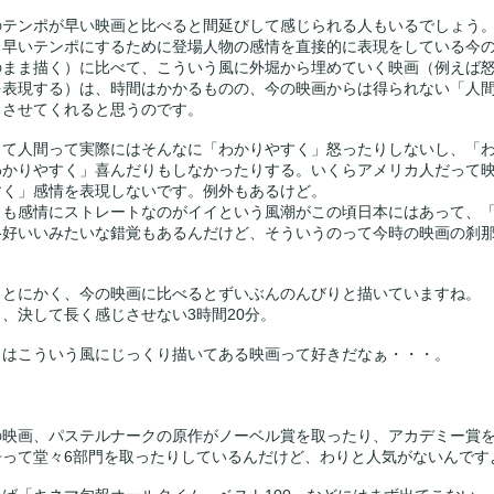
のテンポが早い映画と比べると間延びして感じられる人もいるでしょう
、早いテンポにするために登場人物の感情を直接的に表現をしている今
のまま描く）に比べて、こういう風に外堀から埋めていく映画（例えば
を表現する）は、時間はかかるものの、今の映画からは得られない「人
じさせてくれると思うのです。
って人間って実際にはそんなに「わかりやすく」怒ったりしないし、「
わかりやすく」喜んだりもしなかったりする。いくらアメリカ人だって
すく」感情を表現しないです。例外もあるけど。
うも感情にストレートなのがイイという風潮がこの頃日本にはあって、
格好いいみたいな錯覚もあるんだけど、そういうのって今時の映画の刹
。
ぁとにかく、今の映画に比べるとずいぶんのんびりと描いていますね。
も、決して長く感じさせない3時間20分。
クはこういう風にじっくり描いてある映画って好きだなぁ・・・。
の映画、パステルナークの原作がノーベル賞を取ったり、アカデミー賞
争って堂々6部門を取ったりしているんだけど、わりと人気がないんです