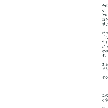
今
が
そ
面
感
だ
「
や
ど
が
す
ま
で
ボ
こ
と