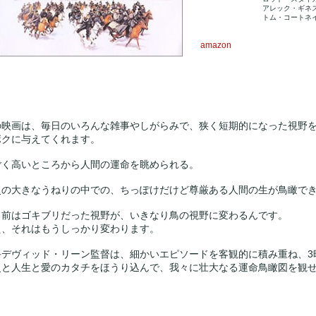
アレック・ギネ
トム・コートネ
amazon
の映画は、毎日のいろんな雑事やしがらみで、狭く短期的になった視野
ボクに与えてくれます。
ごく高いところから人間の運命を眺められる。
史の大きなうねりの中での、ちっぽけだけど尊厳ある人間の生が鳥瞰で
る前はゴキブリだった視野が、いきなり鳥の視野に変わるんです。
え、それはもうしっかり変わります。
手デヴィッド・リーン監督は、細かいエピソードを客観的に積み重ね、3
史と人生と愛のカタチをほうり込んで、我々に壮大なる運命鳥瞰図を観