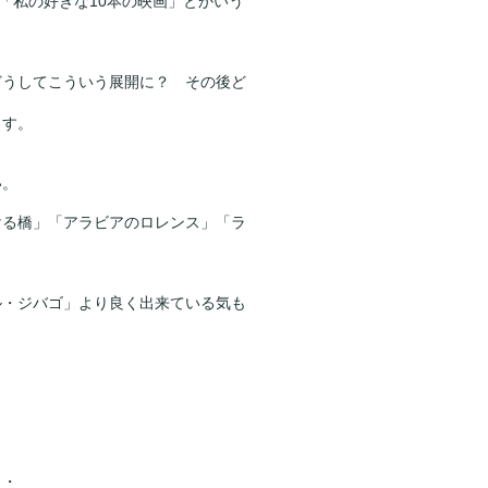
「私の好きな10本の映画」とかいう
どうしてこういう展開に？ その後ど
ます。
い。
ける橋」「アラビアのロレンス」「ラ
ル・ジバゴ」より良く出来ている気も
・・