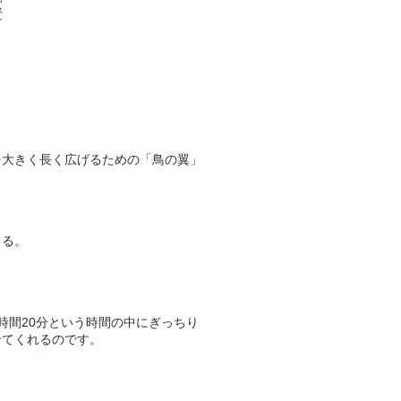
ス
イ
を大きく長く広げるための「鳥の翼」
きる。
時間20分という時間の中にぎっちり
せてくれるのです。