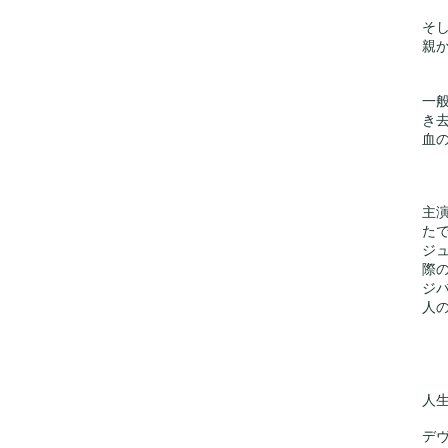
そ
親
一
き
血
主
た
ジ
際
ジ
人
人
デ