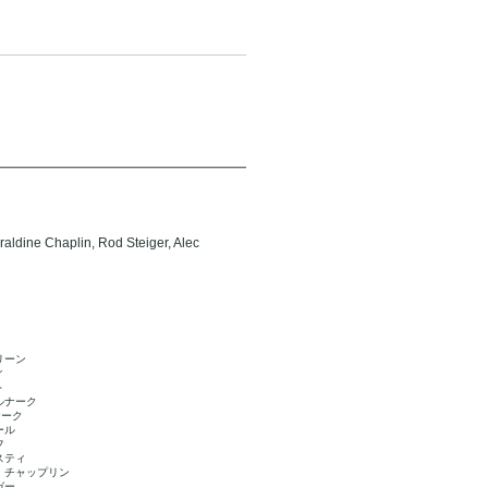
eraldine Chaplin, Rod Steiger, Alec
リーン
ィ
ト
ルナーク
ナーク
ール
フ
スティ
・チャップリン
ガー