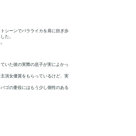
ストシーンでバラライカを肩に担ぎ歩
ました。
ん。
出ていた彼の実際の息子が実によかっ
。
ー主演女優賞をもらっているけど、実
ジバゴの妻役にはもう少し個性のある