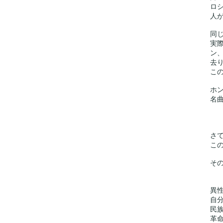
ロ
人
同
実
ン
去
こ
ホ
名
さ
こ
そ
異
自
民
革