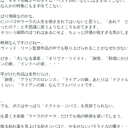
えば「キネマ旬報オールタイム・ベスト100」などにはまず出てこない。
誌なんかの特集にもまず出てこない。
っぱり地味なのかな。
かにジバゴやラーラの人生を描ききれてはいないと思うし、「あれ？ 
なったの？」と不思議に思うようなところも出てきます。
ぁそういう細部のほつれはあるにせよ、ちょっと評価が低すぎる気がし
い映画なんですけどねー。
イヴィッド・リーン監督作品の中でも取り上げられることがなぜか少な
逢びき」「大いなる遺産」「オリヴァ・ツイスト」「旅情」「戦場にか
アンの娘」「インドへの道」・・・
が手がけた作品は名作だらけ。
に「旅情」「アラビアのロレンス」「ライアンの娘」あたりは「ドクト
るくらい。「ライアンの娘」なんてフェバリットです。
も。
もでも、ボクはやっぱり「ドクトル・ジバゴ」を見捨てられない。
編を貫く大名曲「ラーラのテーマ」だけでも他の映画を凌いでしまう。
い散る枯れ葉を見上げる幼きジバゴと、やるせないバラライカの響き・