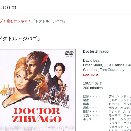
プ
>
座右のシネマ
> 「ドクトル・ジバゴ」
ドクトル・ジバゴ」
Doctor Zhivago
David Lean
Omar Sharif, Julie Christie, G
Guinness, Tom Courtenay
see more
1965年製作
200 minutes
監督・・・・
デイヴィッド・
製作・・・・
カルロ・ポンテ
脚本・・・・
ロバート・ボル
原作・・・・
ボリス・パステ
撮影・・・・
フレッド・A・
音楽・・・・
モーリス・ジャ
キャスト・・
オマー・シャリ
ジュリー・クリ
ジェラルディン
ロッド・スタイ