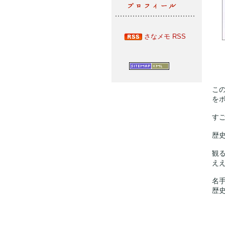
さなメモ RSS
こ
を
す
歴
観
え
名
歴