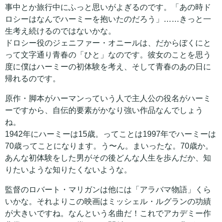
事中とか旅行中にふっと思いがよぎるのです。「あの時ド
ロシーはなんでハーミーを抱いたのだろう」……きっと一
生考え続けるのではないかな。
ドロシー役のジェニファー・オニールは、だからぼくにと
って文字通り青春の「ひと」なのです。彼女のことを思う
度に僕はハーミーの初体験を考え、そして青春のあの日に
帰れるのです。
原作・脚本がハーマンっていう人で主人公の役名がハーミ
ーですから、自伝的要素がかなり強い作品なんでしょう
ね。
1942年にハーミーは15歳。ってことは1997年でハーミーは
70歳ってことになります。う〜ん。まいったな。70歳か。
あんな初体験をした男がその後どんな人生を歩んだか、知
りたいような知りたくないような。
監督のロバート・マリガンは他には「アラバマ物語」くら
いかな。それよりこの映画はミッシェル・ルグランの功績
が大きいですね。なんという名曲だ！これでアカデミー作