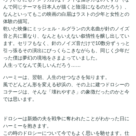
んで同じテーマを日本人が描くと陰湿になるのだろう）、
なんといってもこの映画の白眉はラストの少年と女性との
体験の描写。
乾いた映像にミッシェル・ルグランの大名曲が針のノイズ
音と共に重なり、なんともいえない叙情性を醸し出してい
ます。セリフもなく、針のノイズ音だけで10数分ずぅっと
引っ張るその演出にびっくらこきながらも、同じく少年だ
った僕は夢幻の境地をさまよっていました。
人生ってなんて美しいんだろう……
ハーミーは、翌朝、人生のせつなさを知ります。
風でどんどん形を変える砂浜の、その上に建つドロシーの
コテージは、そんな「壊れやすさ」の象徴だったのかと今
では思います。
ドロシーは新婚の夫を戦争に奪われたことがわかった日に
ハーミーを抱きます。
この時のドロシーについて今でもよく思いを馳せます。仕