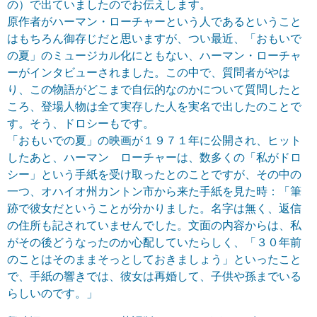
の）で出ていましたのでお伝えします。
原作者がハーマン・ローチャーという人であるということ
はもちろん御存じだと思いますが、つい最近、「おもいで
の夏」のミュージカル化にともない、ハーマン・ローチャ
ーがインタビューされました。この中で、質問者がやは
り、この物語がどこまで自伝的なのかについて質問したと
ころ、登場人物は全て実存した人を実名で出したのことで
す。そう、ドロシーもです。
「おもいでの夏」の映画が１９７１年に公開され、ヒット
したあと、ハーマン ローチャーは、数多くの「私がドロ
シー」という手紙を受け取ったとのことですが、その中の
一つ、オハイオ州カントン市から来た手紙を見た時：「筆
跡で彼女だということが分かりました。名字は無く、返信
の住所も記されていませんでした。文面の内容からは、私
がその後どうなったのか心配していたらしく、「３０年前
のことはそのままそっとしておきましょう」といったこと
で、手紙の響きでは、彼女は再婚して、子供や孫までいる
らしいのです。」