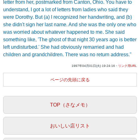
letter from her, postmarked from Canton, Ohio. You have to
understand, I got a lot of letters from ladies who said they
were Dorothy. But (a) I recognized her handwriting, and (b)
she didn't sign her last name. And she was the only one who
was worried about whatever happened to me. She said
something like, 'The ghost of that night 30 years ago is better
left undisturbed.' She had obviously remarried and had
children and grandchildren. There was no return address."
1997年04月01日(火) 19:24:16・
リンク用URL
ページの先頭に戻る
TOP（さなメモ）
おいしい店リスト