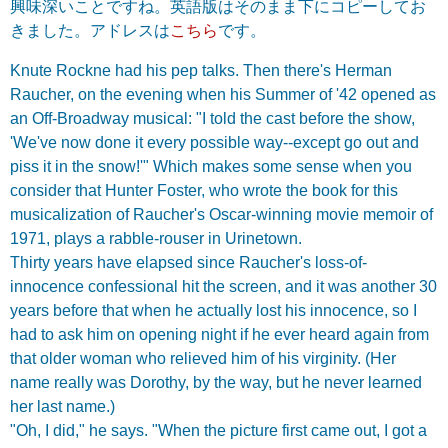
興味深いことですね。英語版はそのまま下にコピーしてお
きました。アドレスは
こちら
です。
Knute Rockne had his pep talks. Then there's Herman
Raucher, on the evening when his Summer of '42 opened as
an Off-Broadway musical: "I told the cast before the show,
'We've now done it every possible way--except go out and
piss it in the snow!'" Which makes some sense when you
consider that Hunter Foster, who wrote the book for this
musicalization of Raucher's Oscar-winning movie memoir of
1971, plays a rabble-rouser in Urinetown.
Thirty years have elapsed since Raucher's loss-of-
innocence confessional hit the screen, and it was another 30
years before that when he actually lost his innocence, so I
had to ask him on opening night if he ever heard again from
that older woman who relieved him of his virginity. (Her
name really was Dorothy, by the way, but he never learned
her last name.)
"Oh, I did," he says. "When the picture first came out, I got a