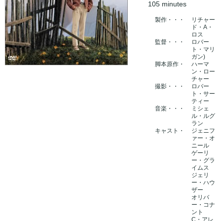
105 minutes
製作・・・
リチャー
ド・A・
ロス
監督・・・
ロバー
ト・マリ
ガン)
脚本原作・
ハーマ
ン・ロー
チャー
撮影・・・
ロバー
ト・サー
ティー
音楽・・・
ミシェ
ル・ルグ
ラン
キャスト・
ジェニフ
ァー・オ
ニール
ゲーリ
ー・グラ
イムス
ジェリ
ー・ハウ
ザー
オリバ
ー・コナ
ント
C・アレ