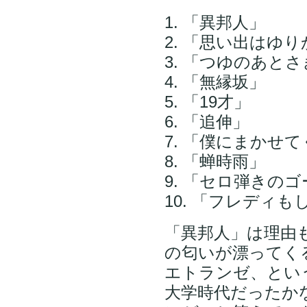
1. 「異邦人」
2. 「思い出はゆ
3. 「つゆのあと
4. 「無縁坂」
5. 「19才」
6. 「追伸」
7. 「僕にまかせ
8. 「蝉時雨」
9. 「セロ弾きの
10. 「フレディ
「異邦人」は理由
の匂いが漂ってく
エトランゼ、とい
大学時代だったか