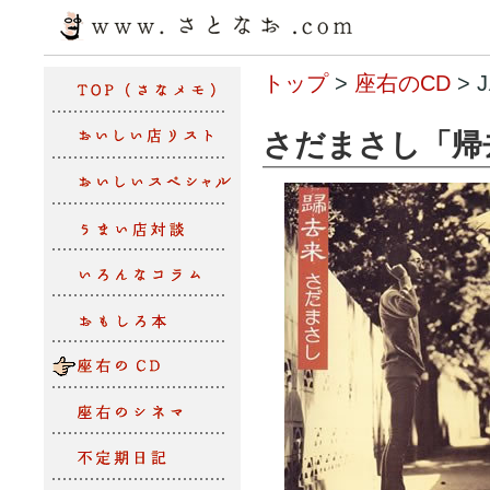
トップ
>
座右のCD
> 
さだまさし「帰