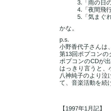
3.「雨の日の
4.「夜間飛行
5.「気まぐれ
かな。
p.s.
小野香代子さんは、
第13回ポプコン
ポプコンのCDが
はっきり言うと、
八神純子のより泣
て、音楽活動を続
【1997年1月記】