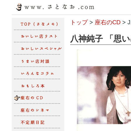
トップ
>
座右のCD
> 
八神純子 「思