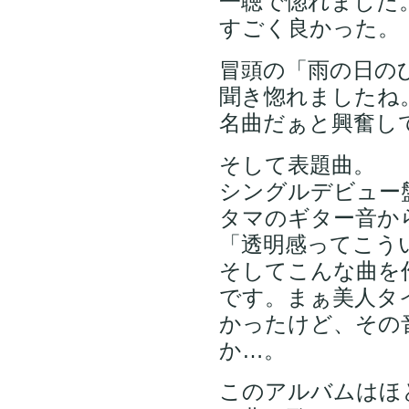
一聴で惚れました
すごく良かった。
冒頭の「雨の日の
聞き惚れましたね
名曲だぁと興奮し
そして表題曲。
シングルデビュー
タマのギター音か
「透明感ってこう
そしてこんな曲を
です。まぁ美人タ
かったけど、その
か…。
このアルバムはほ