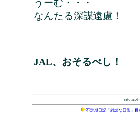
うーむ・・・
なんたる深謀遠慮！
JAL、おそるべし！
satonao@
不定期日記「雑談な日常」目